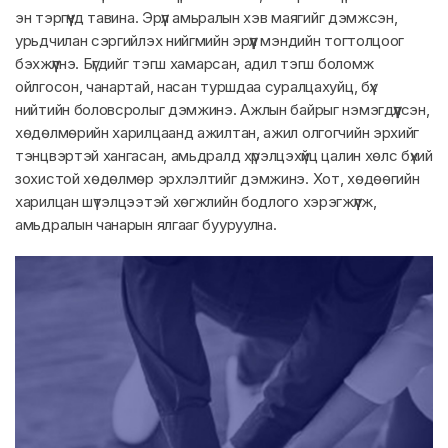
эн тэргүүнд тавина. Эрүүл амьралын хэв маягийг дэмжсэн,
урьдчилан сэргийлэх нийгмийн эрүүл мэндийн тогтолцоог
бэхжүүлнэ. Бүгдийг тэгш хамарсан, адил тэгш боломж
ойлгосон, чанартай, насан туршдаа суралцахуйц, бүх
нийтийн боловсролыг дэмжинэ. Ажлын байрыг нэмэгдүүлсэн,
хөдөлмөрийн харилцаанд ажилтан, ажил олгогчийн эрхийг
тэнцвэртэй хангасан, амьдралд хүрэлцэхүйц цалин хөлс бүхий
зохистой хөдөлмөр эрхлэлтийг дэмжинэ. Хот, хөдөөгийн
харилцан шүтэлцээтэй хөгжлийн бодлого хэрэгжүүлж,
амьдралын чанарын ялгааг бууруулна.