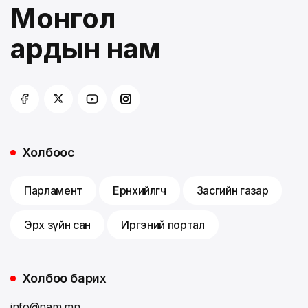
Монгол
ардын нам
Холбоос
Парламент
Ерөнхийлөгч
Засгийн газар
Эрх зүйн сан
Иргэний портал
Холбоо барих
info@nam.mn