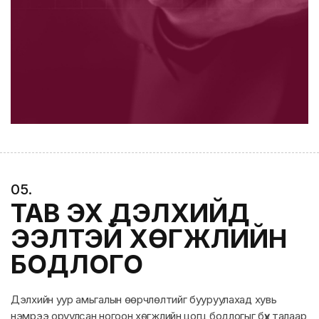
0
5
.
ТАВ ЭХ ДЭЛХИЙД
ЭЭЛТЭЙ ХӨГЖЛИЙН
БОДЛОГО
Дэлхийн уур амьгалын өөрчлөлтийг бууруулахад хувь
нэмрээ оруулсан ногоон хөгжлийн цогц бодлогыг бүх талаар