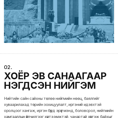
0
2
.
ХОЁР ЭВ САНААГААР
НЭГДСЭН НИЙГЭМ
Нийтийн сайн сайхны төлөө нийгмийн нөөц, баялгийг
хуваарилахад төрийн зохицуулалт, иргэний идэвхтэй
оролцоог хангаж, иргэн бүрд эрүүл мэнд, боловсрол, нийгмийн
хамгааллын үйлчилгээг хүртээмжтэй, чанартай хүргэж байхыг