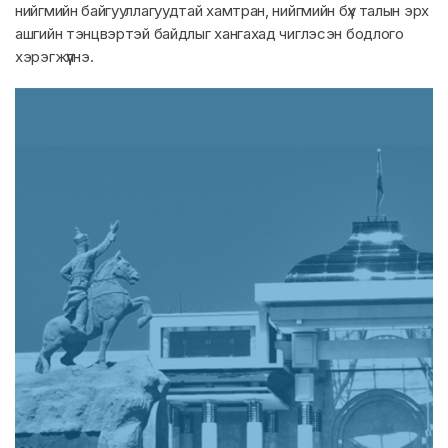
нийгмийн байгууллагуудтай хамтран, нийгмийн бүх талын эрх
ашгийн тэнцвэртэй байдлыг хангахад чиглэсэн бодлого
хэрэгжүүлнэ.