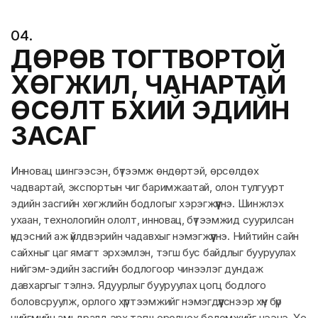
0
4
.
ДӨРӨВ ТОГТВОРТОЙ
ХӨГЖИЛ, ЧАНАРТАЙ
ӨСӨЛТ БҮХИЙ ЭДИЙН
ЗАСАГ
Инновац шингээсэн, бүтээмж өндөртэй, өрсөлдөх
чадвартай, экспортын чиг баримжаатай, олон тулгуурт
эдийн засгийн хөгжлийн бодлогыг хэрэгжүүлнэ. Шинжлэх
ухаан, технологийн ололт, инновац, бүтээмжид суурилсан
үндэсний аж үйлдвэрийн чадавхыг нэмэгжүүлнэ. Нийтийн сайн
сайхныг цаг ямагт эрхэмлэн, тэгш бус байдлыг бууруулах
нийгэм-эдийн засгийн бодлогоор чинээлэг дундаж
давхаргыг тэлнэ. Ядуурлыг бууруулах цогц бодлого
боловсруулж, орлого хүртээмжийг нэмэгдүүлснээр хүн бүр
нийгмийн амьдралд эрх тэгш оролцох боломжийг нээнэ. Үе