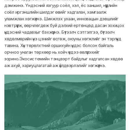
дэмжинэ. Үндэсний язгуур соёл, хэл, ёс заншил, нүүдлийн
соёл иргэншлийн шилдэг өвийг хадгалан, хамгаалж
уламжлан хөгжүүлнэ. Шинжлэх ухаан, инновацын дэвшлийг
нэвтрүүлж, өөрчлөгдөж буй дэлхий ертөнцөд дасан зохицох
үндэсний чадавхыг бэхжүүлнэ. Бүтээлч сэтгэлгээ, бүтээлч
хөдөлмөрийн үнэ цэнийг өсгөж, оюуны хөгжлийг эн тэргүүнд
тавина. Хүн төрөлхтний оршихуйн үндэс болсон байгаль
орчноо унаган төрхөөр нь хойч үедээ өвлүүлэхийг
зорино.Экосистемийн тэнцвэрт байдлыг хадгалсан хөдөө
аж ахуй, хариуцлагатай аж үйлдвэрлэлийг хөгжүүлнэ.