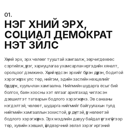
0
1
.
НЭГ ХҮНИЙ ЭРХ,
СОЦИАЛ ДЕМОКРАТ
ҮНЭТ ЗҮЙЛС
Хүний эрх, эрх чөлөөг тууштай хамгаалж, зөрчигдөхөөс
сэргийлж, үүрэг, хариуцлагаа ухамсарлан иргэдийн хяналт,
оролцоог дэмжинэ. Хүний үндсэн эрхийг бүрэн дүүрэн, бодитой
хэрэгжүүлэх улс төр, нийгэм, эдийн засгийн нөхцөлийг
бүрдүүлж, хуульчлан хамгаална. Нийгмийн шударга ёсыг бий
болгох, баян хоосны хэт ялгааг арилгахад чиглэсэн
дэвшилтэт татварын бодлого хэрэгжүүлнэ. Эв санааны
нэгдэлтэй, чөлөөт, шударга нийгмийг байгуулахын тулд
нийгмийн хамгааллын зохистой, үр дүнтэй, үр нөлөөтэй
бодлого хэрэгжүүлнэ. Эрх мэдлийн давуу байдал үүсгэхгүйгээр
төр, хувийн хэвшил, үйлдвэрчний эвлэл зэрэг иргэний