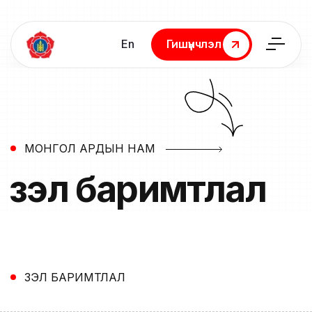
En
Гишүүнчлэл
Гишүүнчлэл
МОНГОЛ АРДЫН НАМ
Үзэл
баримтлал
ҮЗЭЛ БАРИМТЛАЛ