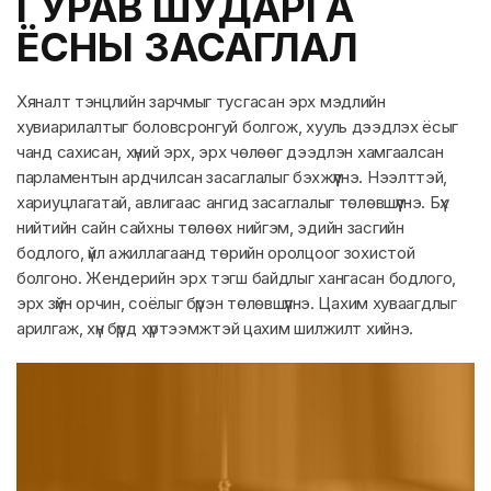
ГУРАВ ШУДАРГА
ЁСНЫ ЗАСАГЛАЛ
Хяналт тэнцлийн зарчмыг тусгасан эрх мэдлийн
хувиарилалтыг боловсронгуй болгож, хууль дээдлэх ёсыг
чанд сахисан, хүний эрх, эрх чөлөөг дээдлэн хамгаалсан
парламентын ардчилсан засаглалыг бэхжүүлнэ. Нээлттэй,
хариуцлагатай, авлигаас ангид засаглалыг төлөвшүүлнэ. Бүх
нийтийн сайн сайхны төлөөх нийгэм, эдийн засгийн
бодлого, үйл ажиллагаанд төрийн оролцоог зохистой
болгоно. Жендерийн эрх тэгш байдлыг хангасан бодлого,
эрх зүйн орчин, соёлыг бүрэн төлөвшүүлнэ. Цахим хуваагдлыг
арилгаж, хүн бүрд хүртээмжтэй цахим шилжилт хийнэ.