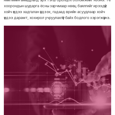
хоорондын шударга ёсны зарчмаар нөөц баялгийг ирээдүй
хойч үедээ хадгалан үлдээх, гадаад өрийн асуудлаар хойч
үедээ дарамт, хохирол учруулахгүй байх бодлого хэрэгжүүлнэ.